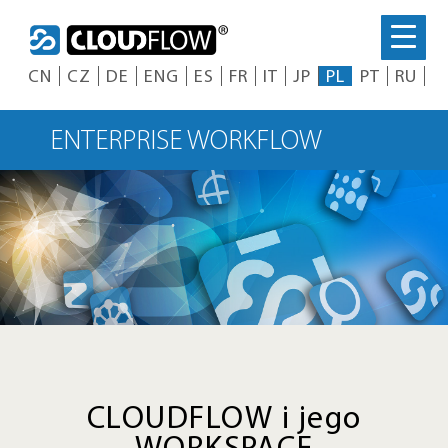
Skip
to
content
CN
CZ
DE
ENG
ES
FR
IT
JP
PL
PT
RU
ENTERPRISE WORKFLOW
CLOUDFLOW i jego