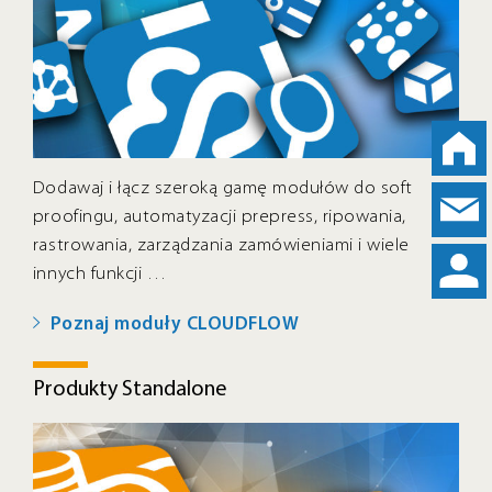
E
EXO
NE
Dodawaj i łącz szeroką gamę modułów do soft
proofingu, automatyzacji prepress, ripowania,
rastrowania, zarządzania zamówieniami i wiele
innych funkcji …
Poznaj moduły CLOUDFLOW
Produkty Standalone
O