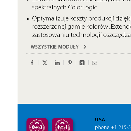
spektralnych ColorLogic
Optymalizuje koszty produkcji dzię
rozszerzonej gamie kolorów „Extend
zastosowaniu technologii oszczędz
WSZYSTKIE MODUŁY
Facebook
Twitter
LinkedIn
Pinterest
Xing
Email
USA
phone +1 215-