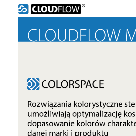
Skip
to
content
CLOUDFLOW M
Rozwiązania kolorystyczne st
umożliwiają optymalizację kos
dopasowanie kolorów charakte
danej marki i produktu