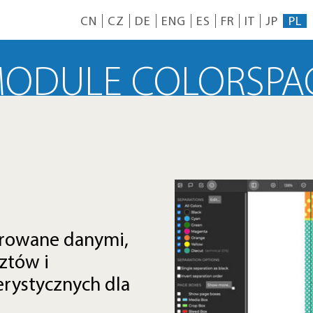
CN
CZ
DE
ENG
ES
FR
IT
JP
PL
ODULE COLORSPA
erowane danymi,
ztów i
rystycznych dla