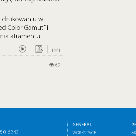
ki drukowaniu w
ed Color Gamut” i
ania atramentu
69
GENERAL
P
550-6243
WORKSPACE
M