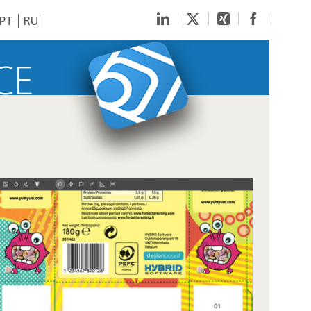
LinkedIn
Twitter
Xing
Faceboo
PT
RU
CE