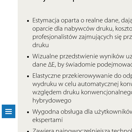
Estymacja oparta o realne dane, da
oparcie dla nabywców druku, koszto
profesjonalistów zajmujących się 
druku
Wizualne przedstwienie wyników uz
dane ∆E, by świadomie podejmować
Elastyczne przekierowywanie do o
wydruku w celu automatycznej konw
względem druku konwencjonalnego,
hybrydowego
Wygodna obsługa dla użytkownikó
ekspertami
Zawiera najnowocześniejszą technol