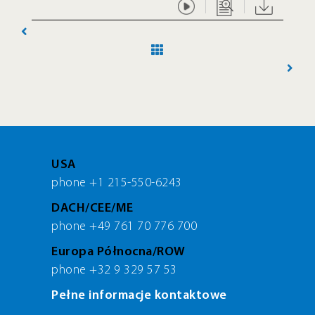
O
NIA
USA
phone +1 215-550-6243
DACH/CEE/ME
phone +49 761 70 776 700
Europa Północna/ROW
phone +32 9 329 57 53
Pełne informacje kontaktowe