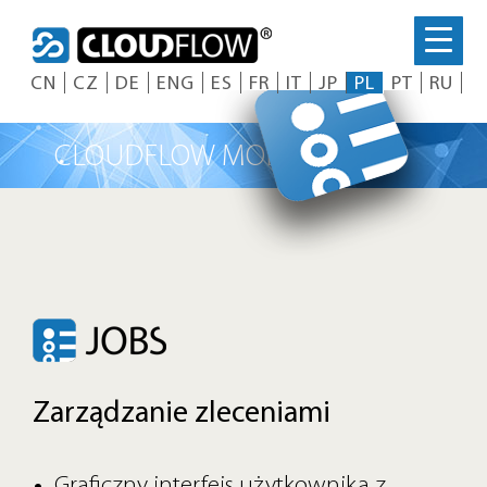
Skip
to
content
CN
CZ
DE
ENG
ES
FR
IT
JP
PL
PT
RU
CLOUDFLOW MODUŁ JOBS
Zarządzanie zleceniami
Graficzny interfejs użytkownika z