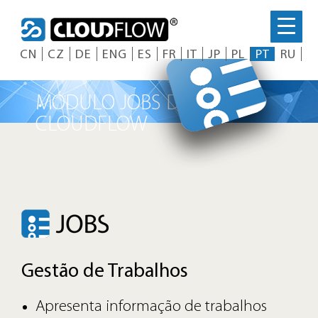
Skip
to
content
CN
CZ
DE
ENG
ES
FR
IT
JP
PL
PT
RU
MÓDULO JOBS DO
CLOUDFLOW
Gestão de Trabalhos
Apresenta informação de trabalhos