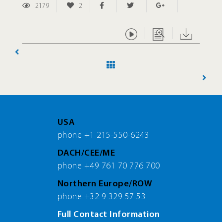
2179
2
USA
phone +1 215-550-6243
DACH/CEE/ME
phone +49 761 70 776 700
Northern Europe/ROW
phone +32 9 329 57 53
Full Contact Information