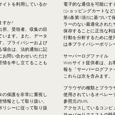
サイトを利用しているか
電子的な通信を可能にす
(ショッピングカートなど)
第6条第1項(f)に基づい
ますか?
ラーのない最適化されたサ
出所、受領者、収集の目
保存することに正当な利益
ています。また、データ
行動を分析するために使
す。プライバシーおよび
は本プライバシーポリシ
る場合は、法的通知に記
にお問い合わせいただけ
サーバーログファイル
苦情を申し立てることも
Webサイト提供者は、
報を「サーバーログファ
これらは次を含みます。
ブラウザの種類とブラウ
タの保護を非常に重視し
使用されているオペレー
密情報として取り扱い、
参照元のURL
ポリシーに従って取り扱
アクセスしているコンピ
サーバーリクエストの時