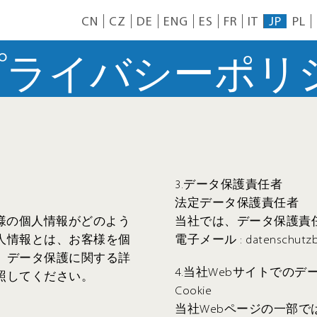
CN
CZ
DE
ENG
ES
FR
IT
JP
PL
OWプライバシーポリ
3.データ保護責任者
法定データ保護責任者
様の個人情報がどのよう
当社では、データ保護責
人情報とは、お客様を個
電子メール : datenschutzbea
。データ保護に関する詳
4.当社Webサイトでのデ
照してください。
Cookie
当社Webページの一部では、