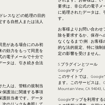
されます。お客様は、い
要求は、非公式の電子メ
に処理されたデータは、
ドレスなど)の処理の目的
す。
定する自然人または法人
お客様よりお問い合わせ
除を要求するか、保存へ
なくなるまで(例 : お
同意がある場合にのみ初
的な法的規定、特に強制
来の効力をもって同意を
定の影響を受けません。
式の電子メールで十分で
データは、引き続き合法
5.プラグインとツール
Googleマップ
このサイトでは、Googl
ます。このサービスは、Google In
けた人は、管轄の規制当
Mountain View, CA 9
タ保護法に関連する事項
保護担当者です。データ
Googleマップを利用
、次のリンクを参照して