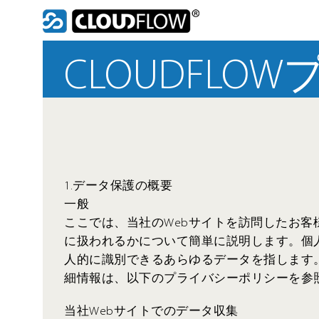
Skip
to
content
CLOUDFL
1.データ保護の概要
一般
ここでは、当社のWebサイトを訪問したお客
に扱われるかについて簡単に説明します。個
人的に識別できるあらゆるデータを指します
細情報は、以下のプライバシーポリシーを参
当社Webサイトでのデータ収集