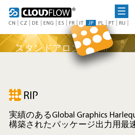
Skip
to
content
CN
CZ
DE
ENG
ES
FR
IT
JP
PL
PT
RU
スタンドアロン製品RIP
実績のあるGlobal Graphics H
構築されたパッケージ出力用最速R