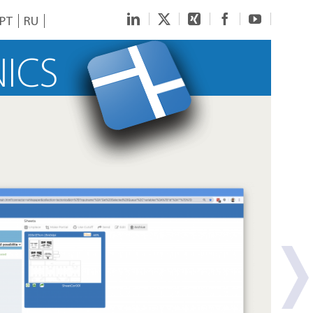
LinkedIn
Twitter
Xing
Facebook
YouTube
PT
RU
ICS