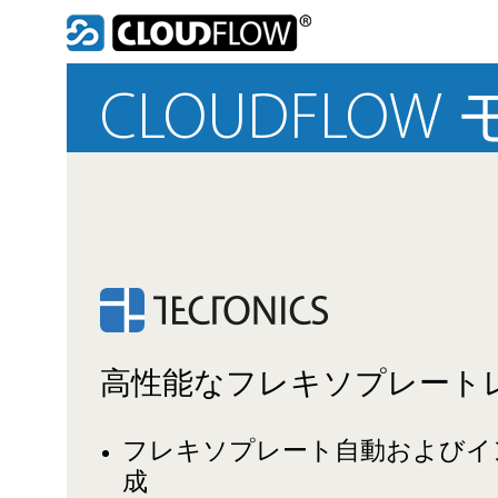
Skip
to
content
CLOUDFLOW 
高性能なフレキソプレート
フレキソプレート自動およびイ
成