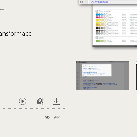
emi
transformace
1994