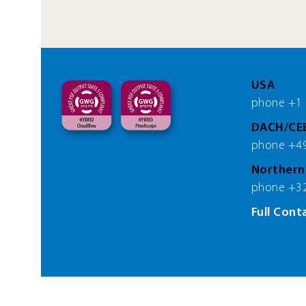
USA
phone +1 
DACH/CE
phone +49
Norther
phone +32
Full Cont