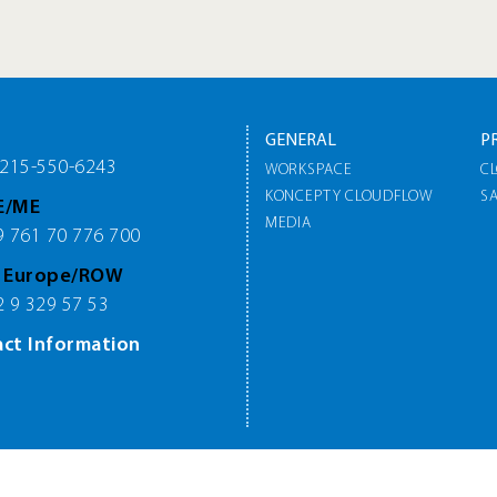
GENERAL
P
215-550-6243
WORKSPACE
C
KONCEPTY CLOUDFLOW
S
E/ME
MEDIA
 761 70 776 700
n Europe/ROW
 9 329 57 53
act Information