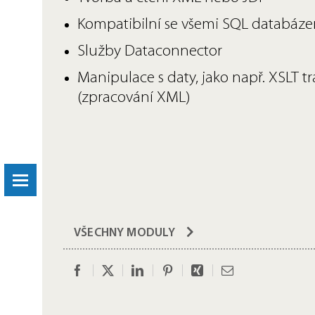
Kompatibilní se všemi SQL databáz
Služby Dataconnector
Manipulace s daty, jako např. XSLT 
(zpracování XML)
VŠECHNY MODULY
Facebook
Twitter
LinkedIn
Pinterest
Xing
Email