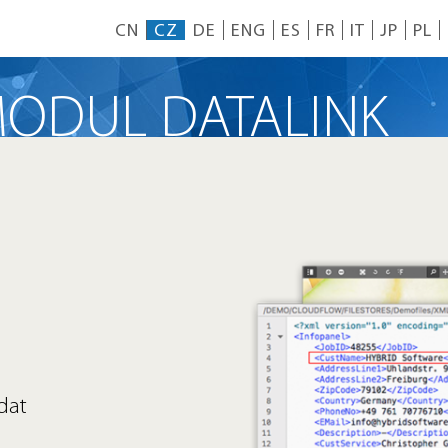
CN
CZ
DE
ENG
ES
FR
IT
JP
PL
ODUL DATALINK
dat