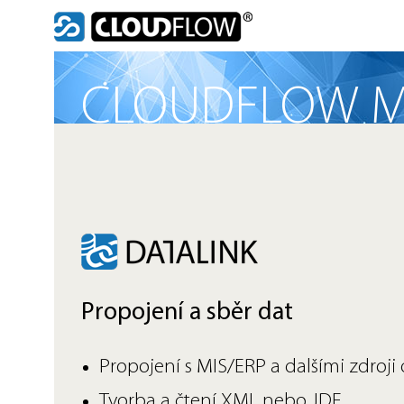
Skip
to
content
CLOUDFLOW M
Propojení a sběr dat
Propojení s MIS/ERP a dalšími zdroji 
Tvorba a čtení XML nebo JDF