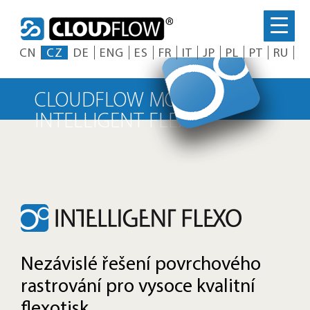
Skip
to
content
CN
CZ
DE
ENG
ES
FR
IT
JP
PL
PT
RU
CLOUDFLOW MODUL
INTELLIGENT FLEXO
Nezávislé řešení povrchového
rastrování pro vysoce kvalitní
flexotisk