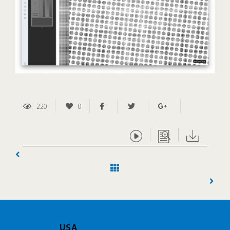
220
0
USA