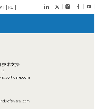
LinkedIn
Twitter
Xing
Facebook
YouTube
PT
RU
 技术支持:
13
idsoftware.com
idsoftware.com